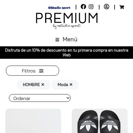
Menú
scuento en tu primera compra en nuestra
Envíos gratuitos a toda Esp
Web
Península, p
Filtros
HOMBRE ✕
Moda ✕