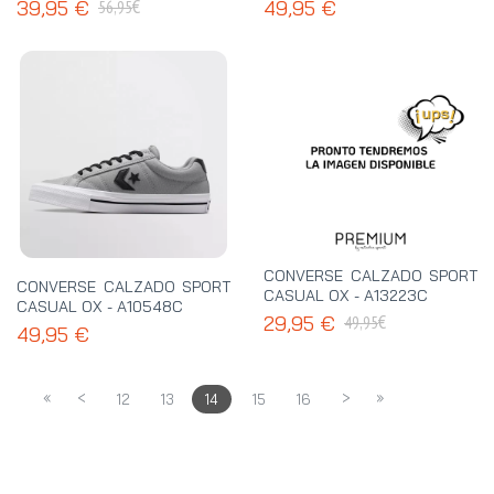
€
39,95 €
49,95 €
56,95
CONVERSE CALZADO SPORT
CONVERSE CALZADO SPORT
CASUAL OX - A13223C
CASUAL OX - A10548C
€
29,95 €
49,95
49,95 €
«
<
>
»
12
13
14
15
16