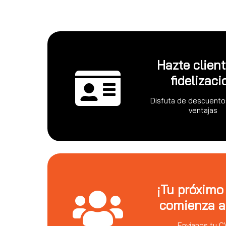
Hazte clien
fidelizaci
Disfuta de descuento
ventajas
¡Tu próximo
comienza a
Envianos tu C