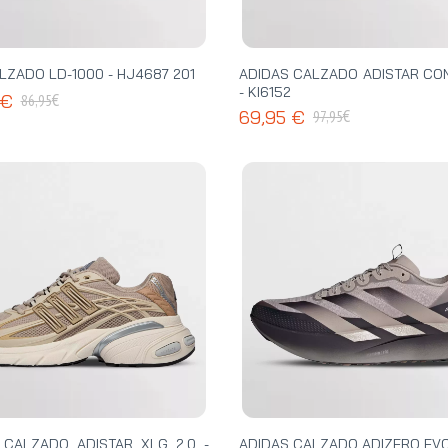
LZADO LD-1000 - HJ4687 201
ADIDAS CALZADO ADISTAR CO
- KI6152
€
 €
86,95
€
69,95 €
97,95
 CALZADO ADISTAR XLG 2.0 -
ADIDAS CALZADO ADIZERO EVO