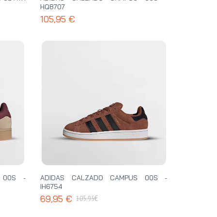
HQ8707
105,95 €
 00S -
ADIDAS CALZADO CAMPUS 00S -
IH6754
€
69,95 €
105,95