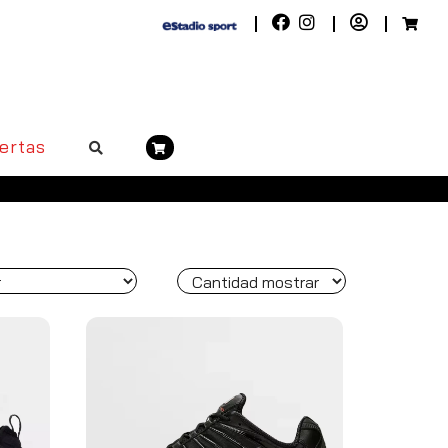
ertas
riores a 50€. Península, pedidos superiores a 100€)