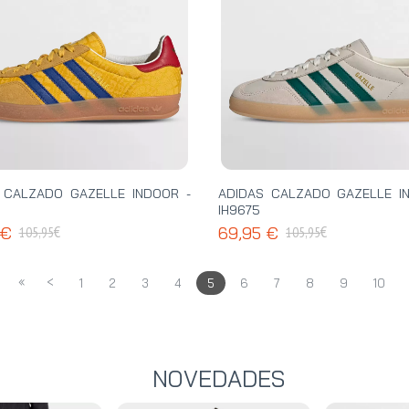
 CALZADO GAZELLE INDOOR -
ADIDAS CALZADO GAZELLE I
IH9675
€
€
 €
69,95 €
105,95
105,95
«
<
1
2
3
4
5
6
7
8
9
10
NOVEDADES