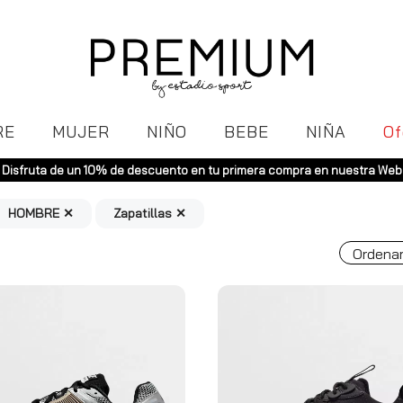
RE
MUJER
NIÑO
BEBE
NIÑA
Of
Envíos gratuitos a toda España (Canarias, pedidos supe
HOMBRE ✕
Zapatillas ✕