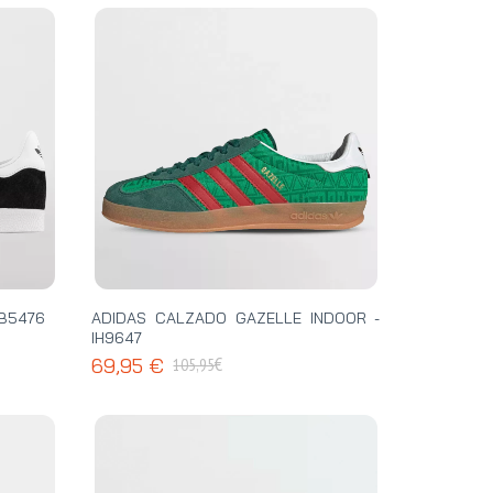
BB5476
ADIDAS CALZADO GAZELLE INDOOR -
IH9647
€
69,95 €
105,95