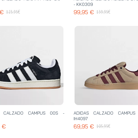
- KK0309
€
€
 €
99,95 €
123,95
139,95
S CALZADO CAMPUS 00S -
ADIDAS CALZADO CAMPUS
IH4097
€
5 €
69,95 €
105,95