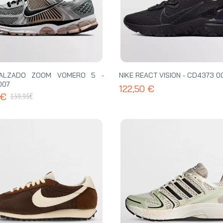
CALZADO ZOOM VOMERO 5 -
NIKE REACT VISION - CD4373 0
007
122,50 €
€
 €
139,95