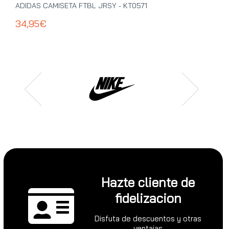
ADIDAS CAMISETA FTBL JRSY - KT0571
ADI
34,95€
39
Hazte cliente de
fidelizacion
Disfuta de descuentos y otras
ventajas