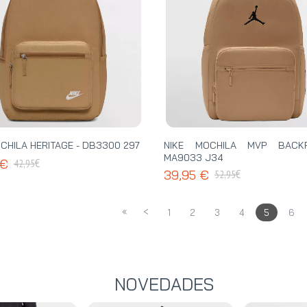
CHILA HERITAGE - DB3300 297
NIKE MOCHILA MVP BACK
MA9033 J34
€
 €
42,95
€
39,95 €
52,95
«
<
1
2
3
4
5
6
NOVEDADES