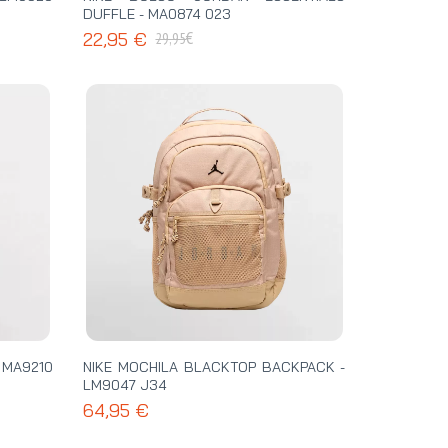
DUFFLE - MA0874 023
€
22,95 €
29,95
 MA9210
NIKE MOCHILA BLACKTOP BACKPACK -
LM9047 J34
64,95 €