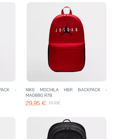
PACK -
NIKE MOCHILA HBR BACKPACK -
MA0880 R78
€
29,95 €
39,95