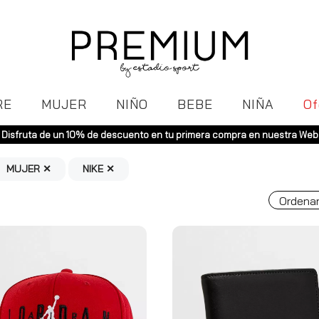
RE
MUJER
NIÑO
BEBE
NIÑA
Of
Envíos gratuitos a toda España (Canarias, pedidos superiores
MUJER ✕
NIKE ✕