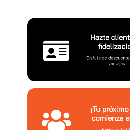
Hazte clien
fidelizaci
Disfuta de descuento
ventajas
¡Tu próximo
comienza a
Envianos tu C