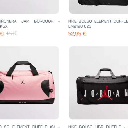
RIÑONERA JAM BOROUGH -
NIKE BOLSO ELEMENT DUFFLE 
 K5X
LM9196 023
€
 €
52,95 €
47,95
OLSO ELEMENT DUFFLE (S) -
NIKE BOLSO HBR DUFFLE -