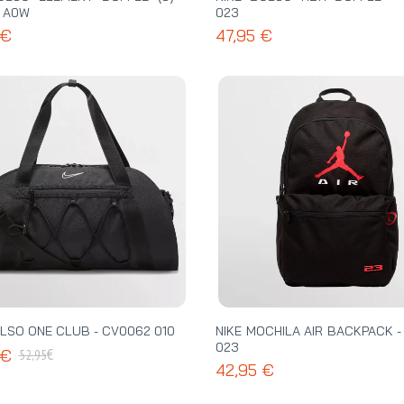
 A0W
023
 €
47,95 €
OLSO ONE CLUB - CV0062 010
NIKE MOCHILA AIR BACKPACK -
023
€
 €
52,95
42,95 €