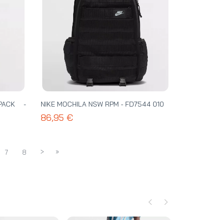
PACK -
NIKE MOCHILA NSW RPM - FD7544 010
86,95 €
>
»
7
8