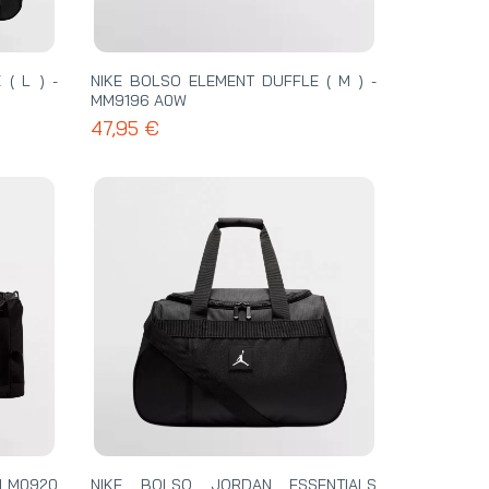
( L ) -
NIKE BOLSO ELEMENT DUFFLE ( M ) -
MM9196 A0W
47,95 €
 LM0920
NIKE BOLSO JORDAN ESSENTIALS