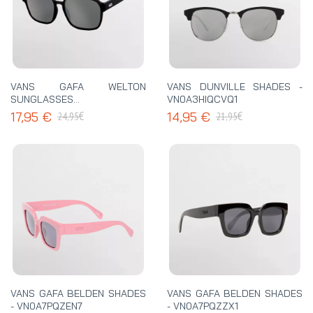
VANS GAFA WELTON
VANS DUNVILLE SHADES -
SUNGLASSES -
VN0A3HIQCVQ1
VN000T0ABLK
€
€
17,95 €
14,95 €
24,95
21,95
VANS GAFA BELDEN SHADES
VANS GAFA BELDEN SHADES
- VN0A7PQZEN7
- VN0A7PQZZX1