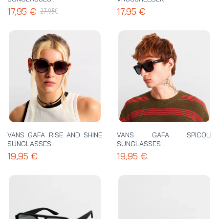
VN000ND7ZBF
€
17,95 €
17,95 €
27,95
VANS GAFA RISE AND SHINE
VANS GAFA SPICOLI
SUNGLASSES -
SUNGLASSES -
VN000HEEP2S
VN000T0EBLK
19,95 €
19,95 €