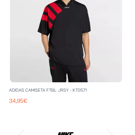
ADIDAS CAMISETA FTBL JRSY - KT0571
ADI
34,95€
39