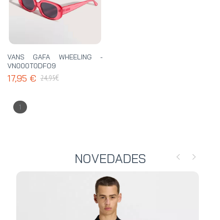
VANS GAFA WHEELING -
VN000T0DFO9
€
17,95 €
24,95
1
NOVEDADES