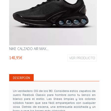
NIKE CALZADO AIR MAX...
NIKE AI
148,95€
VER PRODUCTO
139,95
DESCRIPCIÓN
Un verdadero OG de los 80. Considera estos zapatos de
cuero Reebok Classic para hombre como tu lienzo en
blanco para el estilo. Las líneas limpias y los colores
sólidos hacen que sea fácil emparejarlos con cualquier
cosa. Detrás de escena, una entresuela acolchada y un
forro suave los hacen más cómodos.