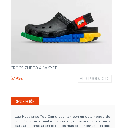
CROCS ZUECO 4LW SYST...
CROCS 
67,95€
VER PRODUCTO
44,95€
DESCRIPCIÓN
Las Havaianas Top Camu cuentan con un estampado de
camuflaje tradicional rediseñado y ofrecen dos opciones
para adaptarse al estilo de los más pqueños: ya sea que