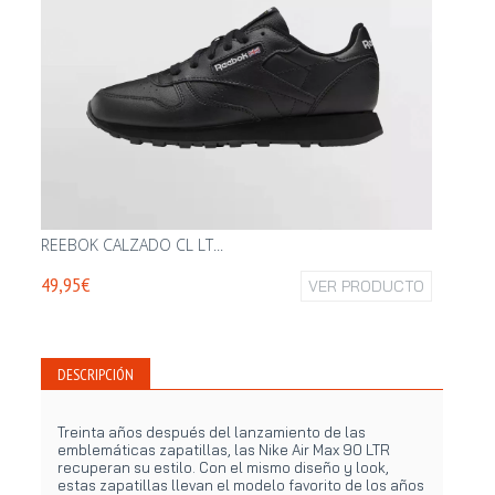
REEBOK CALZADO CL LT...
NIKE C
49,95€
VER PRODUCTO
95,95€
DESCRIPCIÓN
Treinta años después del lanzamiento de las
emblemáticas zapatillas, las Nike Air Max 90 LTR
recuperan su estilo. Con el mismo diseño y look,
estas zapatillas llevan el modelo favorito de los años