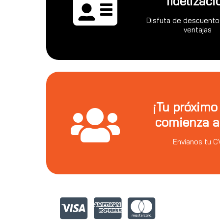
fidelizaci
Disfuta de descuento
ventajas
¡Tu próximo
comienza a
Envianos tu C