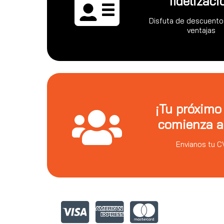
fidelizaci
Disfuta de descuento
ventajas
¡Tu próximo
comienza a
Envianos tu C