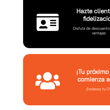
Hazte clien
fidelizaci
Disfuta de descuento
ventajas
¡Tu próximo
comienza a
Envianos tu C