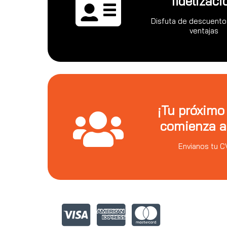
fidelizaci
Disfuta de descuento
ventajas
¡Tu próximo
comienza a
Envianos tu C