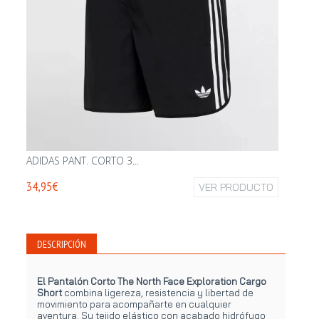
ADIDAS PANT. CORTO 3...
THE NO
34,95€
VER PRODUCTO
49,95€
DESCRIPCIÓN
El Pantalón Corto The North Face Exploration Cargo
Short
combina ligereza, resistencia y libertad de
movimiento para acompañarte en cualquier
aventura. Su tejido elástico con acabado hidrófugo