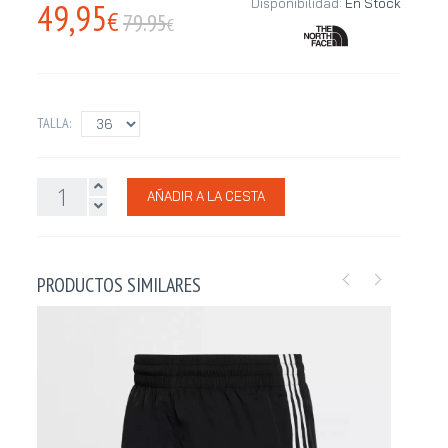
49,95
Disponibilidad:
En Stock
€
79.95
€
TALLA:
AÑADIR A LA CESTA
PRODUCTOS SIMILARES