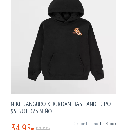
NIKE CANGURO K. JORDAN HAS LANDED PO -
95F281 023 NIÑO
34,95
Disponibilidad:
En Stock
€
52.95
€