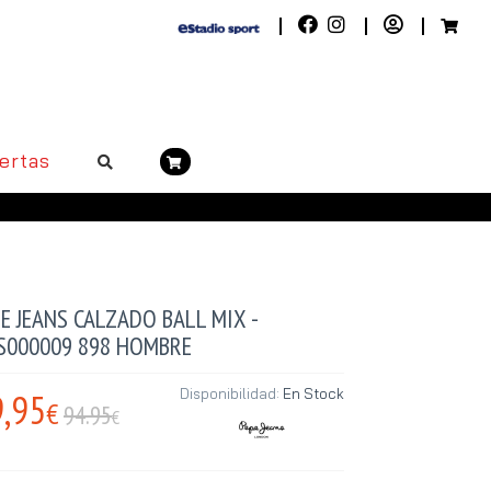
ertas
E JEANS CALZADO BALL MIX -
S000009 898 HOMBRE
,95
Disponibilidad:
En Stock
€
94.95
€