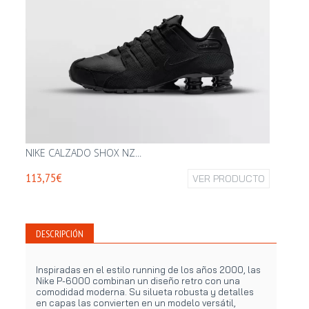
NIKE CALZADO SHOX NZ...
NEW BA
113,75€
VER PRODUCTO
189,95
DESCRIPCIÓN
Inspiradas en el estilo running de los años 2000, las
Nike P-6000 combinan un diseño retro con una
comodidad moderna. Su silueta robusta y detalles
en capas las convierten en un modelo versátil,