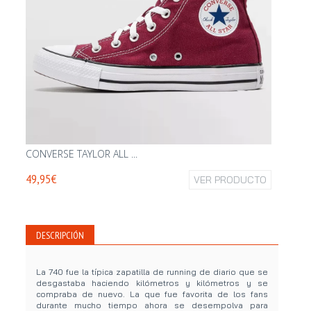
CONVERSE TAYLOR ALL ...
CONVER
49,95€
VER PRODUCTO
74,95€
DESCRIPCIÓN
La 740 fue la típica zapatilla de running de diario que se
desgastaba haciendo kilómetros y kilómetros y se
compraba de nuevo. La que fue favorita de los fans
durante mucho tiempo ahora se desempolva para