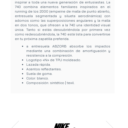
inspirar a toda una nueva generación de entusiastas. La
740 combina elementos familiares inspirados en el
running de los 2000 (empeine de malla de punto abierto,
entresuela segmentada y silueta aerodinámica) con
adornos como las superposiciones angulares y la malla
en dos tonos, que ofrecen a la 740 una identidad visual
única. Tanto si estás descubriéndola por primera vez
como redescubriéndola, la 740 está lista para convertirse
en tu próxima zapatilla preferida.
a entresuela ABZORB absorbe los impactos
mediante una combinación de amortiguación y
resistencia a la compresión.
Logotipo «N» de TPU moldeado.
Lazada rápida.
Acentos reflectantes.
Suela de goma.
Color: blanco.
Composición: sintético | texil.