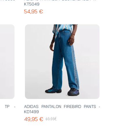
KT5049
54,95 €
C TP -
ADIDAS PANTALON FIREBIRD PANTS -
KD1499
€
49,95 €
69,95