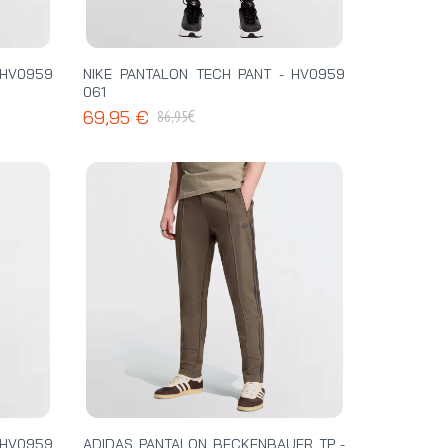
 HV0959
NIKE PANTALON TECH PANT - HV0959
061
€
69,95 €
86,95
 HV0959
ADIDAS PANTALON BECKENBAUER TP -