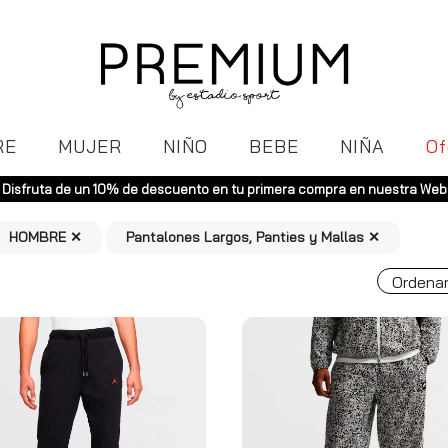
RE
MUJER
NIÑO
BEBE
NIÑA
Of
Envíos gratuitos a toda España (Canarias, pedidos supe
HOMBRE ✕
Pantalones Largos, Panties y Mallas ✕