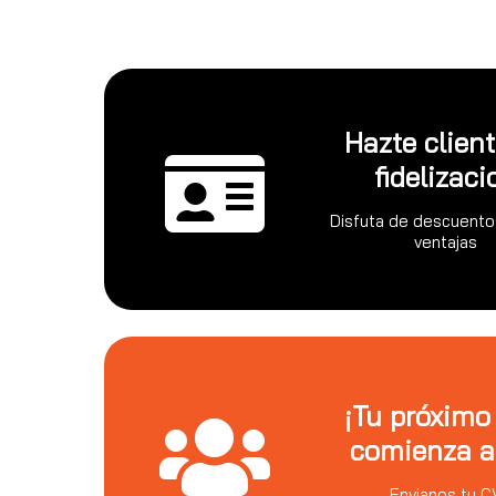
Hazte clien
fidelizaci
Disfuta de descuento
ventajas
¡Tu próximo
comienza a
Envianos tu C