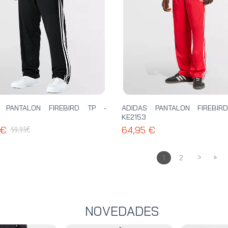
S PANTALON FIREBIRD TP -
ADIDAS PANTALON FIREBIR
KE2153
€
 €
64,95 €
59,95
>
»
1
2
NOVEDADES