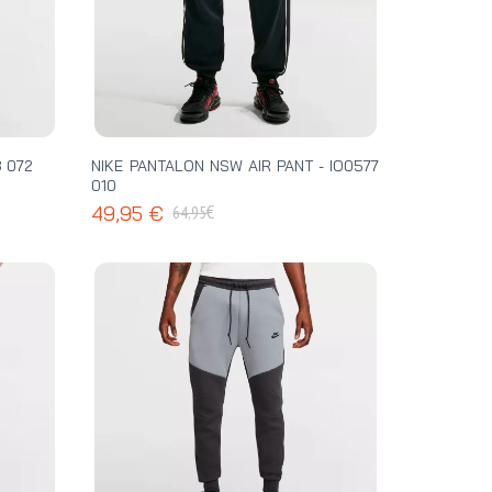
3 072
NIKE PANTALON NSW AIR PANT - IO0577
010
€
49,95 €
64,95