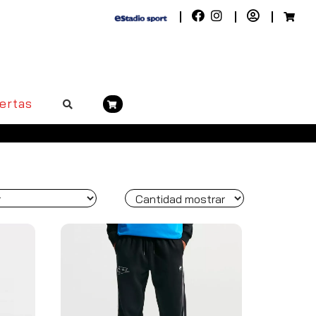
ertas
riores a 50€. Península, pedidos superiores a 100€)