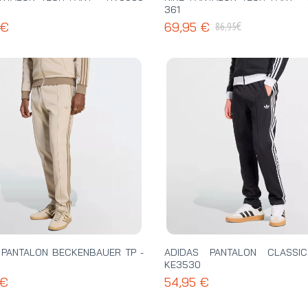
361
€
 €
69,95 €
86,95
 PANTALON BECKENBAUER TP -
ADIDAS PANTALON CLASSI
KE3530
 €
54,95 €