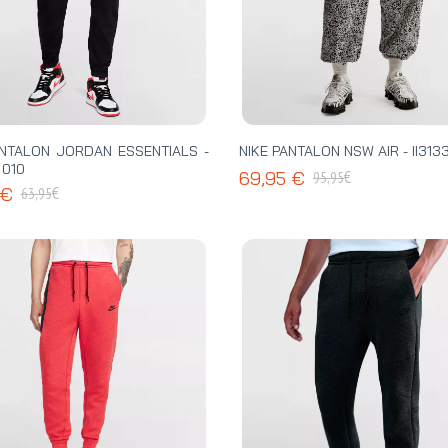
ANTALON JORDAN ESSENTIALS -
NIKE PANTALON NSW AIR - II313
 010
€
69,95 €
95,95
€
 €
63,95