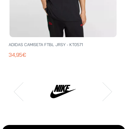
ADIDAS CAMISETA FTBL JRSY - KT0571
ADI
34,95€
39