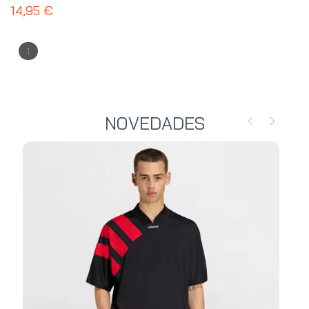
VN000T69Y28
14,95 €
1
NOVEDADES