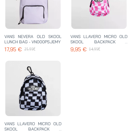
VANS NEVERA OLD SKOOL
VANS LLAVERO MICRO OLD
LUNCH BAG - VN000PSJEMY
SKOOL BACKPACK -
VN000T69FRQ
€
€
17,95 €
9,95 €
25,95
14,95
VANS LLAVERO MICRO OLD
SKOOL BACKPACK -