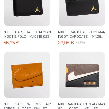
NIKE CARTERA JUMPMAN
NIKE CARTERA JUMPMAN
INGOT BIFOLD - MA0819 023
INGOT CARDCASE - MA0820
023
€
56,95 €
29,95 €
43,95
NIKE CARTERA ICON AIR
NIKE CARTERA ICON AIR MAX
FORCE 1 CARD WALLET -
90 CARD WALLET -