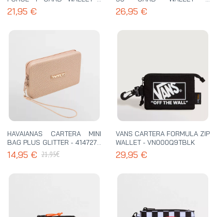
N.100.9738.715
N.100.9740.760
21,95 €
26,95 €
HAVAIANAS CARTERA MINI
VANS CARTERA FORMULA ZIP
BAG PLUS GLITTER - 4147273
WALLET - VN000Q9TBLK
0570
€
14,95 €
29,95 €
21,95