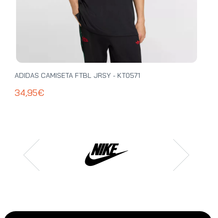
ADIDAS CAMISETA FTBL JRSY - KT0571
ADI
34,95€
39