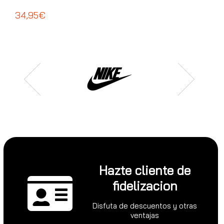
ADI
34,95€
39
Hazte cliente de
fidelizacion
Disfuta de descuentos y otras
ventajas