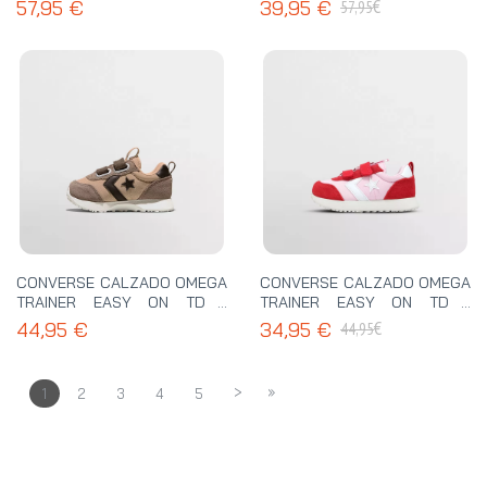
€
57,95 €
39,95 €
57,95
CONVERSE CALZADO OMEGA
CONVERSE CALZADO OMEGA
TRAINER EASY ON TD -
TRAINER EASY ON TD -
A16561C
A17786C
€
44,95 €
34,95 €
44,95
>
»
1
2
3
4
5