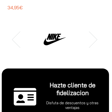
ADI
34,95€
39
Hazte cliente de
fidelizacion
Disfuta de descuentos y otras
ventajas