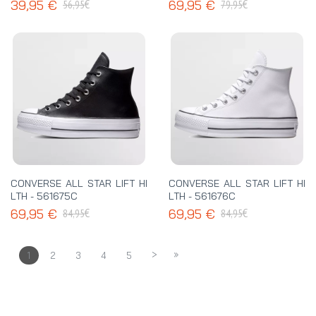
€
€
39,95 €
69,95 €
56,95
79,95
CONVERSE ALL STAR LIFT HI
CONVERSE ALL STAR LIFT HI
LTH - 561675C
LTH - 561676C
€
€
69,95 €
69,95 €
84,95
84,95
>
»
1
2
3
4
5