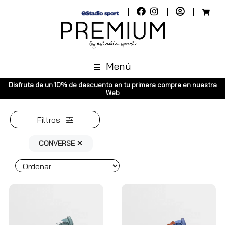
Menú
scuento en tu primera compra en nuestra
Envíos gratuitos a toda Esp
Web
Península, p
Filtros
CONVERSE ✕