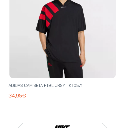
ADIDAS CAMISETA FTBL JRSY - KT0571
ADI
34,95€
39