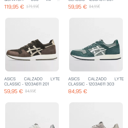
1203A305 111
€
€
119,95 €
59,95 €
179,95
84,95
ASICS CALZADO LYTE
ASICS CALZADO LYTE
CLASSIC - 1203A611 201
CLASSIC - 1203A611 303
€
59,95 €
84,95 €
84,95