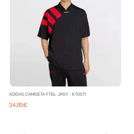
ADIDAS CAMISETA FTBL JRSY - KT0571
ADI
34,95€
39