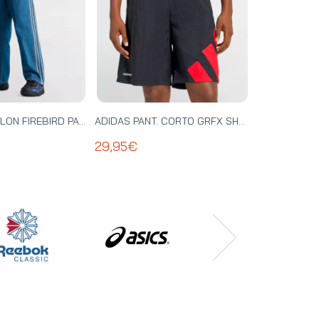
ADIDAS PANTALON FIREBIRD PANTS - KD1499
ADIDAS PANT. CORTO GRFX SHORT - KD4072
29,95€
19,95€