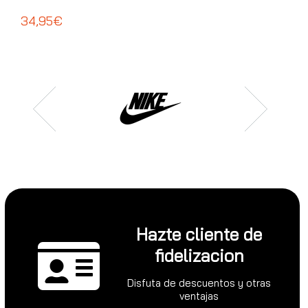
ADI
34,95€
39
Hazte cliente de
fidelizacion
Disfuta de descuentos y otras
ventajas