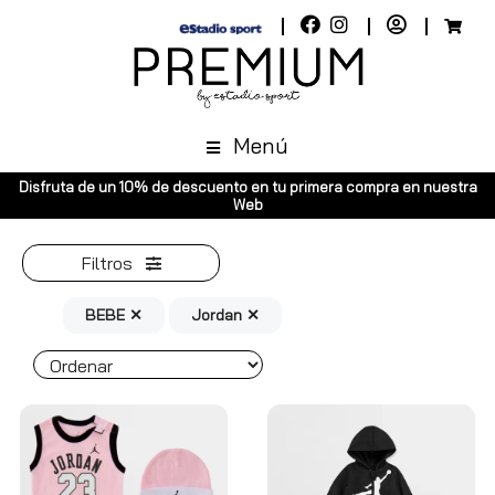
Menú
scuento en tu primera compra en nuestra
Envíos gratuitos a toda Esp
Web
Península, p
Filtros
BEBE ✕
Jordan ✕