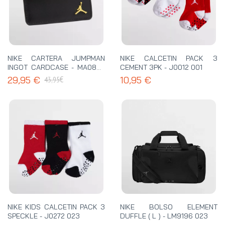
NIKE CARTERA JUMPMAN
NIKE CALCETIN PACK 3
INGOT CARDCASE - MA0820
CEMENT 3PK - J0012 001
023
€
29,95 €
10,95 €
43,95
NIKE KIDS CALCETIN PACK 3
NIKE BOLSO ELEMENT
SPECKLE - J0272 023
DUFFLE ( L ) - LM9196 023