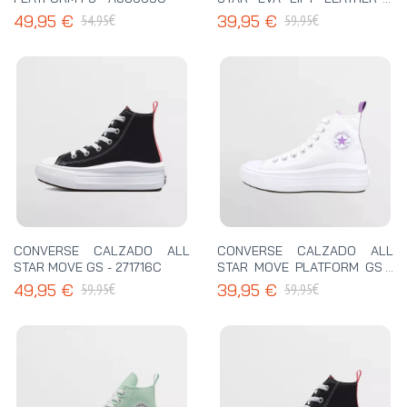
GOLD PS - A14261C
€
€
49,95 €
39,95 €
54,95
59,95
CONVERSE CALZADO ALL
CONVERSE CALZADO ALL
STAR MOVE GS - 271716C
STAR MOVE PLATFORM GS -
A03667C
€
€
49,95 €
39,95 €
59,95
59,95