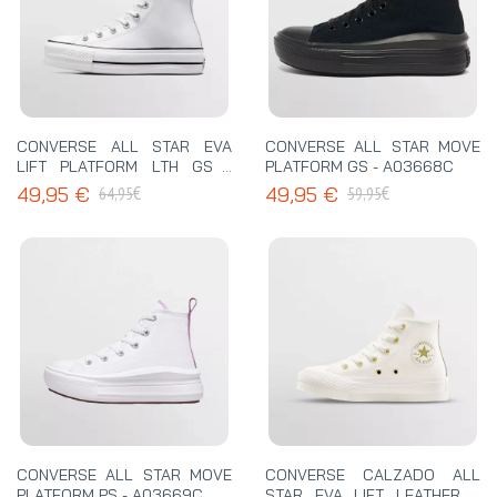
CONVERSE ALL STAR EVA
CONVERSE ALL STAR MOVE
LIFT PLATFORM LTH GS -
PLATFORM GS - A03668C
A02486C
€
€
49,95 €
49,95 €
64,95
59,95
CONVERSE ALL STAR MOVE
CONVERSE CALZADO ALL
PLATFORM PS - A03669C
STAR EVA LIFT LEATHER +