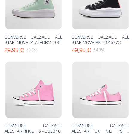
CONVERSE CALZADO ALL
CONVERSE CALZADO ALL
STAR MOVE PLATFORM GS -
STAR MOVE PS - 371527C
A06350C
€
€
29,95 €
49,95 €
59,95
54,95
CONVERSE CALZADO
CONVERSE CALZADO
ALLSTAR HI KID PS - 3J234C
ALLSTAR OX KID PS -