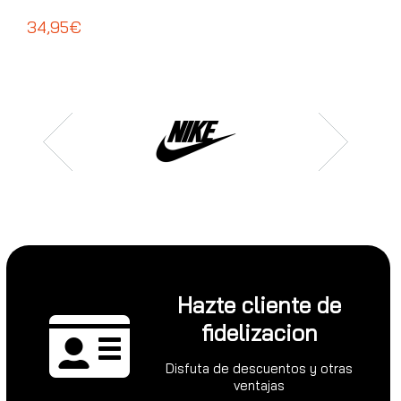
ADI
34,95€
39
Hazte cliente de
fidelizacion
Disfuta de descuentos y otras
ventajas