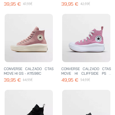
3J238C
€
€
39,95 €
39,95 €
47,95
42,95
CONVERSE CALZADO CTAS
CONVERSE CALZADO CTAS
MOVE HI GS - A11598C
MOVE HI CLIFFSIDE PS -
A13129C
€
€
39,95 €
49,95 €
64,95
54,95