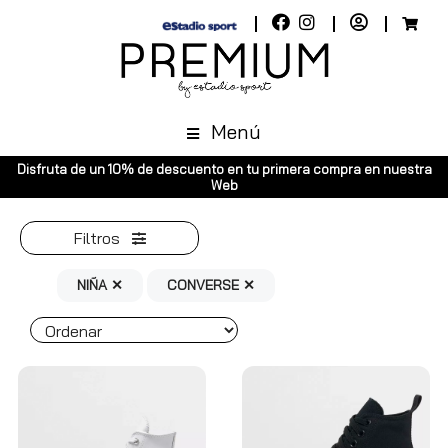
Menú
 descuento en tu primera compra en nuestra
Envíos gratuitos a toda 
Web
Península
Filtros
NIÑA ✕
CONVERSE ✕