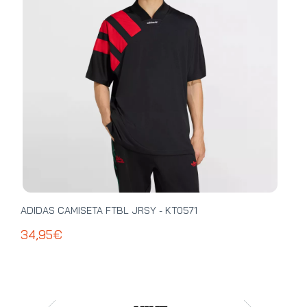
ADIDAS CAMISETA FTBL JRSY - KT0571
ADI
34,95€
39