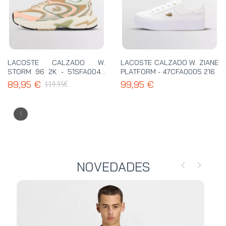
LACOSTE CALZADO W.
LACOSTE CALZADO W. ZIANE
STORM 96 2K - 51SFA0046
PLATFORM - 47CFA0005 216
UH1
€
89,95 €
99,95 €
119,95
1
NOVEDADES