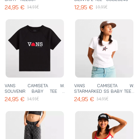
€
€
24,95 €
12,95 €
34,95
19,95
VANS CAMISETA W.
VANS CAMISETA W.
SOUVENIR BABY TEE -
STARMARKED SS BABY TEE -
VN000XEABLK
VN000SWBWHT
€
€
24,95 €
24,95 €
34,95
34,95