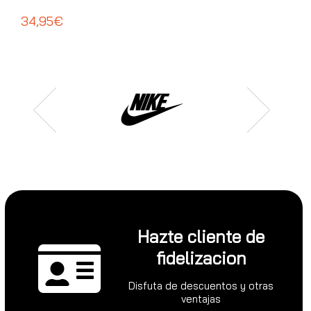
ADI
34,95€
39
Hazte cliente de
fidelizacion
Disfuta de descuentos y otras
ventajas