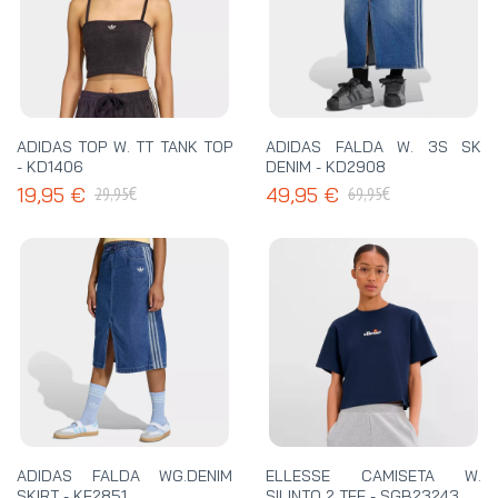
ADIDAS TOP W. TT TANK TOP
ADIDAS FALDA W. 3S SK
- KD1406
DENIM - KD2908
€
€
19,95 €
49,95 €
29,95
69,95
ADIDAS FALDA WG.DENIM
ELLESSE CAMISETA W.
SKIRT - KE2851
SILINTO 2 TEE - SGB23243