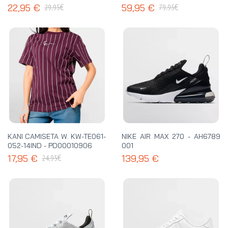
SHORT - NF0A8G0JJK3
€
€
22,95 €
59,95 €
29,95
79,95
KANI CAMISETA W. KW-TE061-
NIKE AIR MAX 270 - AH6789
052-14IND - PD00010906
001
€
17,95 €
139,95 €
24,95