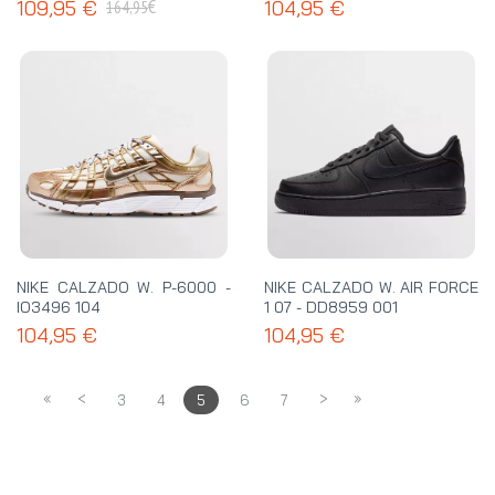
€
109,95 €
104,95 €
164,95
NIKE CALZADO W. P-6000 -
NIKE CALZADO W. AIR FORCE
IO3496 104
1 07 - DD8959 001
104,95 €
104,95 €
«
<
>
»
3
4
5
6
7