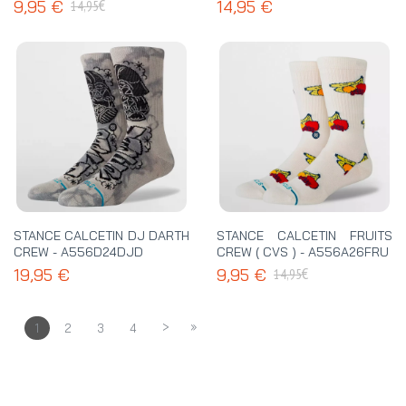
€
9,95 €
14,95 €
14,95
STANCE CALCETIN DJ DARTH
STANCE CALCETIN FRUITS
CREW - A556D24DJD
CREW ( CVS ) - A556A26FRU
€
19,95 €
9,95 €
14,95
>
»
1
2
3
4