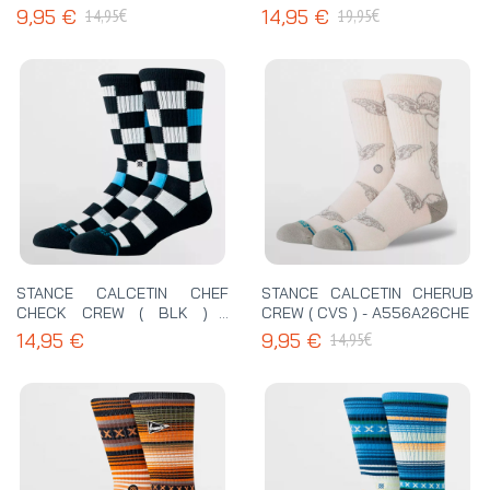
OFW ) - A556D21CAL
A556D25CHC
€
€
9,95 €
14,95 €
14,95
19,95
STANCE CALCETIN CHEF
STANCE CALCETIN CHERUB
CHECK CREW ( BLK ) -
CREW ( CVS ) - A556A26CHE
A556A26CHF
€
14,95 €
9,95 €
14,95