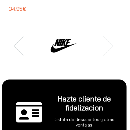
ADI
34,95€
39
Hazte cliente de
fidelizacion
Disfuta de descuentos y otras
ventajas