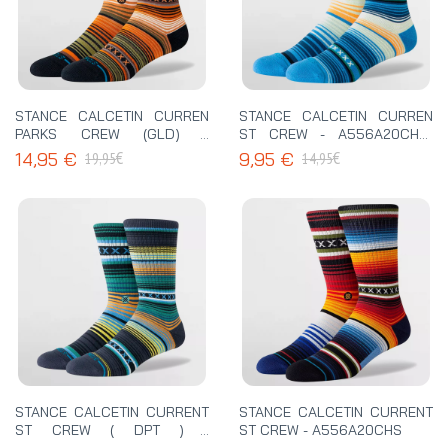
STANCE CALCETIN CURREN
STANCE CALCETIN CURREN
PARKS CREW (GLD) -
ST CREW - A556A20CHS-
A556C25CUR
CAP
€
€
14,95 €
9,95 €
19,95
14,95
STANCE CALCETIN CURRENT
STANCE CALCETIN CURRENT
ST CREW ( DPT ) -
ST CREW - A556A20CHS
A556A20CHS