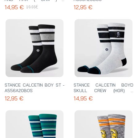
A555D25GRI
€
14,95 €
12,95 €
19,95
STANCE CALCETIN BOY ST -
STANCE CALCETIN BOYD
A556A20BOS
SKULL CREW (HGR) -
A556A26BOY
12,95 €
14,95 €