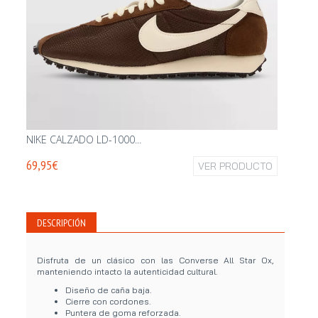
NIKE CALZADO LD-1000...
ASICS 
69,95€
VER PRODUCTO
99,95€
DESCRIPCIÓN
Disfruta de un clásico con las Converse All Star Ox,
manteniendo intacto la autenticidad cultural.
Diseño de caña baja.
Cierre con cordones.
Puntera de goma reforzada.