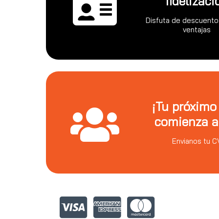
fidelizaci
Disfuta de descuento
ventajas
¡Tu próximo
comienza a
Envianos tu C