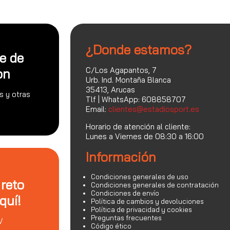
¿Donde estamos?
te de
C/Los Agapantos, 7
on
Urb. Ind. Montaña Blanca
35413, Arucas
s y otras
Tlf | WhatsApp: 608858707
Email:
clientes@estadiosport.es
Horario de atención al cliente:
Lunes a Viernes de 08:30 a 16:00
Información
Condiciones generales de uso
 reto
Condiciones generales de contratación
Condiciones de envío
quí!
Política de cambios y devoluciones
Política de privacidad y cookies
Preguntas frecuentes
V
Código ético