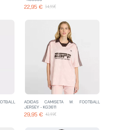
€
22,95 €
34,95
OTBALL
ADIDAS CAMISETA W. FOOTBALL
JERSEY - KG3611
€
29,95 €
42,95