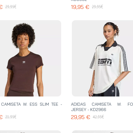
€
€
 €
19,95 €
29,95
29,95
 CAMISETA W. ESS SLIM TEE -
ADIDAS CAMISETA W. FO
JERSEY - KD2966
€
€
 €
29,95 €
21,95
42,95