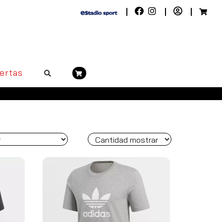
ertas
 a 50€. Península, pedidos superiores a 100€)