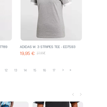
V7789
ADIDAS W. 3 STRIPES TEE - ED7593
€
19,95 €
27,95
>
»
12
13
14
15
16
17