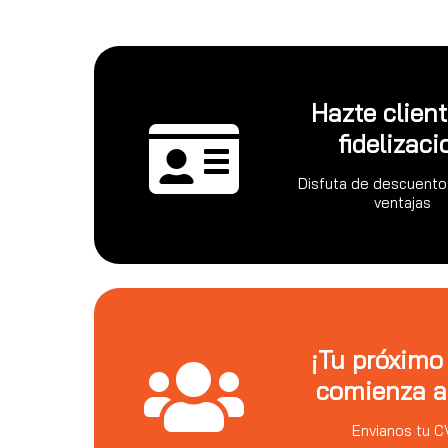
Hazte clien
fidelizaci
Disfuta de descuento
ventajas
¡Tu próximo
comienza a
Envianos tu C