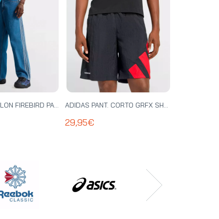
ADIDAS PANTALON FIREBIRD PANTS - KD1499
ADIDAS PANT. CORTO GRFX SHORT - KD4072
29,95€
19,95€