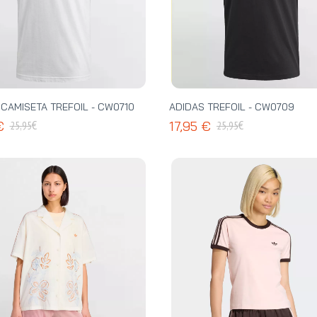
CAMISETA TREFOIL - CW0710
ADIDAS TREFOIL - CW0709
€
€
 €
17,95 €
25,95
25,95