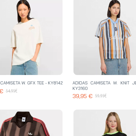
CAMISETA W. GFX TEE - KY8142
ADIDAS CAMISETA W. KNIT J
KY3160
€
 €
34,95
€
39,95 €
59,95