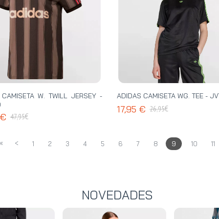
 CAMISETA W. TWILL JERSEY -
ADIDAS CAMISETA WG. TEE - J
0
€
17,95 €
26,95
€
 €
47,95
«
<
1
2
3
4
5
6
7
8
9
10
11
NOVEDADES