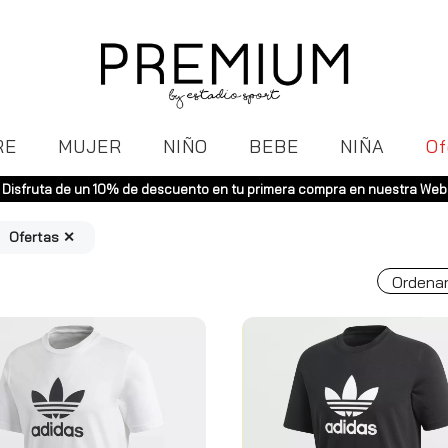
RE
MUJER
NIÑO
BEBE
NIÑA
Of
Envíos gratuitos a toda España (Canarias, pedidos superiores
Ofertas ✕