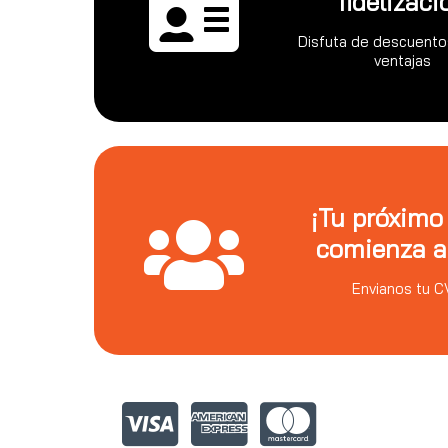
fidelizaci
Disfuta de descuento
ventajas
¡Tu próximo
comienza a
Envianos tu C